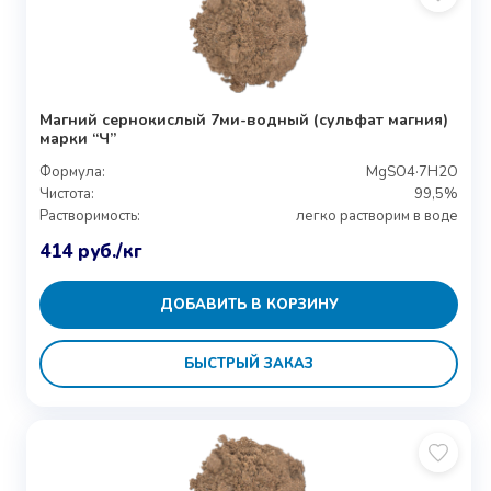
Магний сернокислый 7ми-водный (сульфат магния)
марки “Ч”
Формула:
MgSO4·7H2O
Чистота:
99,5%
Растворимость:
легко растворим в воде
414
руб.
/кг
ДОБАВИТЬ В КОРЗИНУ
БЫСТРЫЙ ЗАКАЗ