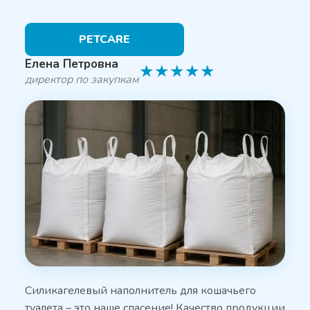
PETCARE
Елена Петровна
★
★
★
★
★
директор по закупкам
Силикагелевый наполнитель для кошачьего
туалета – это наше спасение! Качество продукции