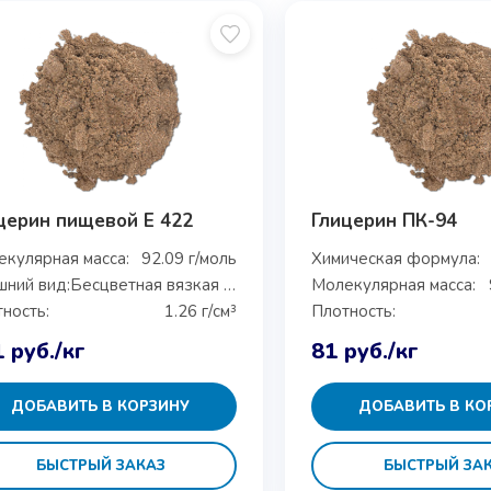
церин пищевой E 422
Глицерин ПК-94
кулярная масса:
92.09 г/моль
Химическая формула:
ний вид:
Бесцветная вязкая жидкость
Молекулярная масса:
ность:
1.26 г/см³
Плотность:
1
руб.
/кг
81
руб.
/кг
ДОБАВИТЬ В КОРЗИНУ
ДОБАВИТЬ В КО
БЫСТРЫЙ ЗАКАЗ
БЫСТРЫЙ ЗА