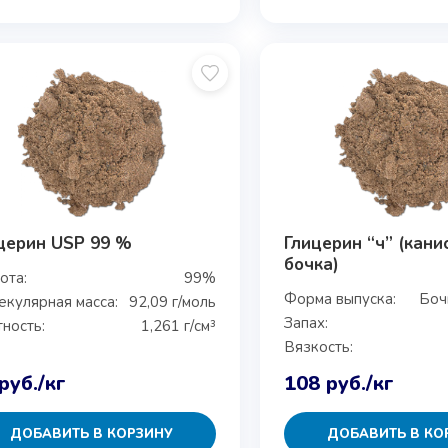
церин USP 99 %
Глицерин “ч” (кани
бочка)
ота:
99%
Форма выпуска:
Боч
кулярная масса:
92,09 г/моль
Запах:
ность:
1,261 г/см³
Вязкость:
руб.
/кг
108
руб.
/кг
ДОБАВИТЬ В КОРЗИНУ
ДОБАВИТЬ В КО