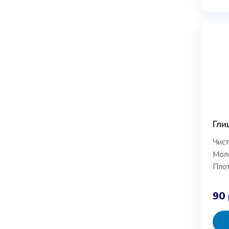
Гли
Чист
Моле
Плот
90