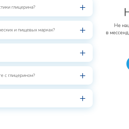
тики глицерина?
Не на
ческих и пищевых марках?
в мессенд
е с глицерином?