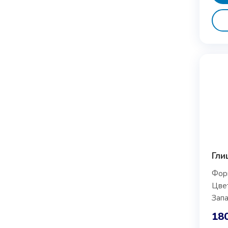
Гли
Форм
Цвет
Запа
18