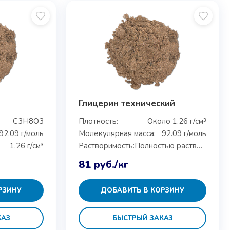
Глицерин технический
C3H8O3
Плотность:
Около 1.26 г/см³
92.09 г/моль
Молекулярная масса:
92.09 г/моль
1.26 г/см³
Растворимость:
Полностью растворим в воде и этаноле
81
руб.
/кг
РЗИНУ
ДОБАВИТЬ В КОРЗИНУ
КАЗ
БЫСТРЫЙ ЗАКАЗ