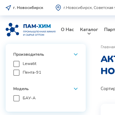
г.Новосибирск, Советская 
г. Новосибирск
О Нас
Каталог
Пар
Главна
Производитель
АК
Lewatit
НО
Пента-91
Сортир
Модель
БАУ-А