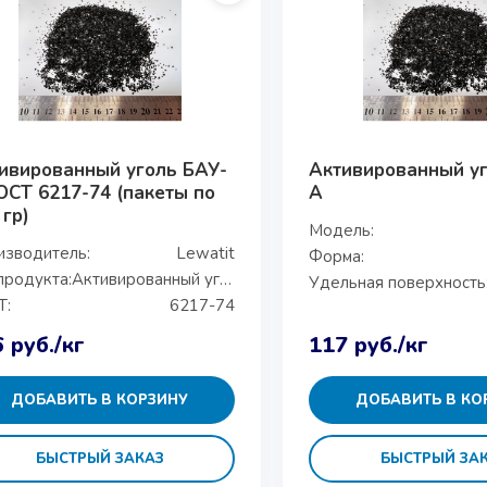
ивированный уголь БАУ-
Активированный у
ОСТ 6217-74 (пакеты по
А
 гр)
Модель:
изводитель:
Lewatit
Форма:
продукта:
Активированный уголь БАУ-А LEWATIT
Удельная поверхность
Т:
6217-74
6
руб.
/кг
117
руб.
/кг
ДОБАВИТЬ В КОРЗИНУ
ДОБАВИТЬ В КО
БЫСТРЫЙ ЗАКАЗ
БЫСТРЫЙ ЗА