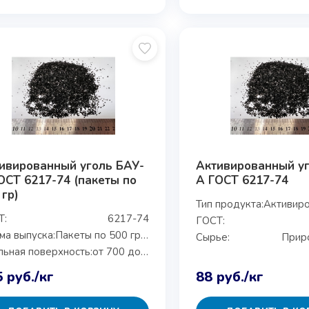
ивированный уголь БАУ-
Активированный у
ОСТ 6217-74 (пакеты по
А ГОСТ 6217-74
 гр)
Тип продукта:
Т:
6217-74
ГОСТ:
а выпуска:
Пакеты по 500 грамм
Сырье:
Прир
ьная поверхность:
от 700 до 1200 м²/г
5
руб.
/кг
88
руб.
/кг