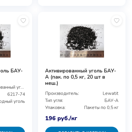
голь БАУ-
Активированный уголь БАУ-
А (пак. по 0,5 кг, 20 шт в
меш.)
Активированный уголь БАУ-А
Производитель:
Lewatit
6217-74
Тип угля:
БАУ-А
одный уголь
Упаковка:
Пакеты по 0,5 кг
196
руб.
/кг