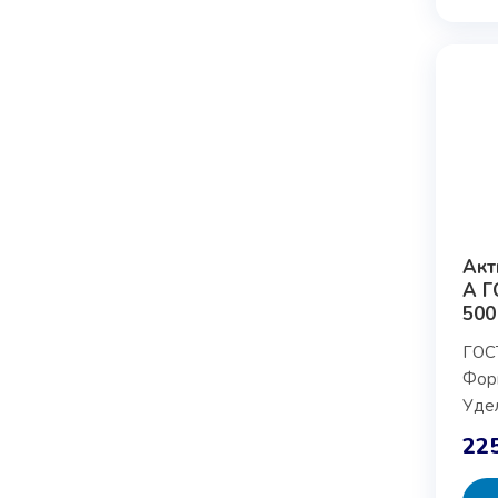
Акт
А Г
500
ГОС
Форм
Удел
22