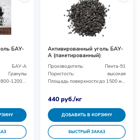
голь БАУ-
Активированный уголь БАУ-
А (пакетированный)
БАУ-А
Производитель:
Пента-91
Гранулы
Пористость:
высокая
:
800-1200 м²/г
Площадь поверхности:
до 1500 м²/г
440
руб.
/кг
РЗИНУ
ДОБАВИТЬ В КОРЗИНУ
КАЗ
БЫСТРЫЙ ЗАКАЗ